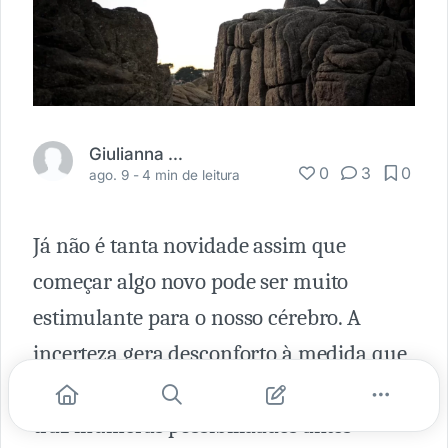
Giulianna Gomes
0
3
0
ago. 9 -
4 min de leitura
Já não é tanta novidade assim que
começar algo novo pode ser muito
estimulante para o nosso cérebro. A
incerteza gera desconforto à medida que
sair das nossas zonas de conforto nos
traz inúmeras possibilidades antes