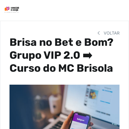
VOLTAR
Brisa no Bet e Bom?
Grupo VIP 2.0 ➡️
Curso do MC Brisola