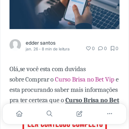
edder santos
0
0
0
jan. 26 -
8 min de leitura
Olá,se você esta com duvidas
sobre Comprar o
Curso Brisa no Bet Vip
e
esta procurando saber mais informações
pra ter certeza que o
Curso Brisa no Bet
Vip Funciona
então vamos la,