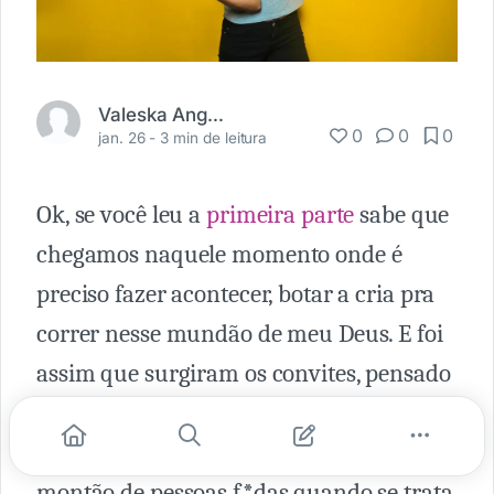
Valeska Angelo Torres
0
0
0
jan. 26 -
3 min de leitura
Ok, se você leu a
primeira parte
sabe que
chegamos naquele momento onde é
preciso fazer acontecer, botar a cria pra
correr nesse mundão de meu Deus. E foi
assim que surgiram os convites, pensado
de acordo com as temáticas planejadas.
Na cara e na coragem eu chamei um
montão de pessoas f*das quando se trata