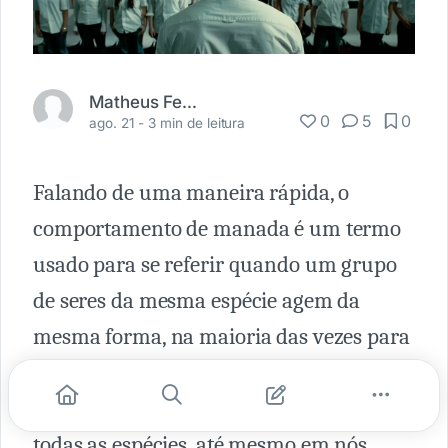
Matheus Fernandes
0
5
0
ago. 21 -
3 min de leitura
Falando de uma maneira rápida, o
comportamento de manada é um termo
usado para se referir quando um grupo
de seres da mesma espécie agem da
mesma forma, na maioria das vezes para
se proteger de algo que eles acreditam
perigoso, e esse conceito está presente em
todas as espécies, até mesmo em nós,