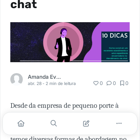
chat
Amanda Evaristo
0
0
0
abr. 28 -
2 min de leitura
Desde da empresa de pequeno porte à
grande porte, o atendimento é o ponto de
partida para alavancar os negócios, hoje
temos diversas formas de abordagem no